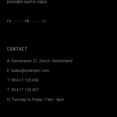
providen sunt in culpa.
IG
FB
LI
CONTACT
A: Seestrasse 21, Zurich, Switzerland
E: tadao@example.com
T: 99 4 11 123 456
T: 99 4 11 123 457
H: Tuesday to Friday 11am - 6pm