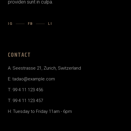
providen sunt in culpa.
IG
FB
LI
CONTACT
A: Seestrasse 21, Zurich, Switzerland
E: tadao@example.com
T: 99 4 11 123 456
T: 99 4 11 123 457
H: Tuesday to Friday 11am - 6pm