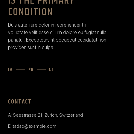
IS THE PRIMARY
CONDITION
Duis aute irure dolor in reprehenderit in
voluptate velit esse cillum dolore eu fugiat nulla
pariatur. Excepteursint occaecat cupidatat non
providen sunt in culpa.
IG
FB
LI
CONTACT
A: Seestrasse 21, Zurich, Switzerland
E: tadao@example.com